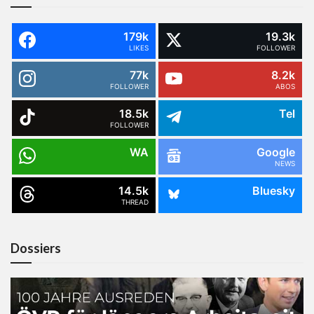
179k
19.3k
LIKES
FOLLOWER
77k
8.2k
FOLLOWER
ABOS
18.5k
Tel
FOLLOWER
WA
Google
NEWS
14.5k
Bluesky
THREAD
Dossiers