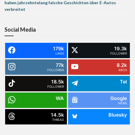
haben jahrzehntelang falsche Geschichten über E-Autos
verbreitet
Social Media
179k
19.3k
LIKES
FOLLOWER
77k
8.2k
FOLLOWER
ABOS
18.5k
Tel
FOLLOWER
WA
Google
NEWS
14.5k
Bluesky
THREAD