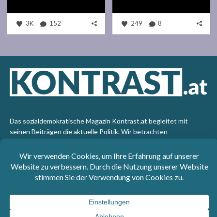
3K
152
249
8
Das sozialdemokratische Magazin Kontrast.at begleitet mit
seinen Beiträgen die aktuelle Politik. Wir betrachten
Gesellschaft, Staat und Wirtschaft von einem progressiven,
emanzipatorischen Standpunkt aus. Kontrast wirft den Blick der
sozialen Gerechtigkeit auf die Welt.
Impressum
: SPÖ-Klub - 1017 Wien - Telefon: +43 1 40110-
3393 - e-mail: redaktion@kontrast.at -
Datenschutzerklärung