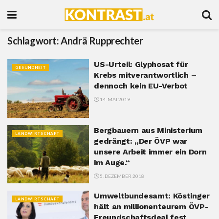
Schlagwort:
Andrä Rupprechter
US-Urteil: Glyphosat für
GESUNDHEIT
Krebs mitverantwortlich –
dennoch kein EU-Verbot
14. MAI 2019
Bergbauern aus Ministerium
LANDWIRTSCHAFT
gedrängt: „Der ÖVP war
unsere Arbeit immer ein Dorn
im Auge.“
5. DEZEMBER 2018
Umweltbundesamt: Köstinger
LANDWIRTSCHAFT
hält an millionenteurem ÖVP-
Freundschaftsdeal fest