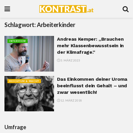
Schlagwort:
Arbeiterkinder
Andreas Kemper: „Brauchen
INTERVIEW
mehr Klassenbewusstsein in
der Klimafrage.“
3. MÄRZ 2023
Das Einkommen deiner Uroma
REICHTUM & MACHT
beeinflusst dein Gehalt – und
zwar wesentlich!
12. MÄRZ 2018
Umfrage