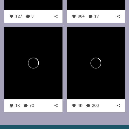
127
8
884
19
1K
90
4K
200