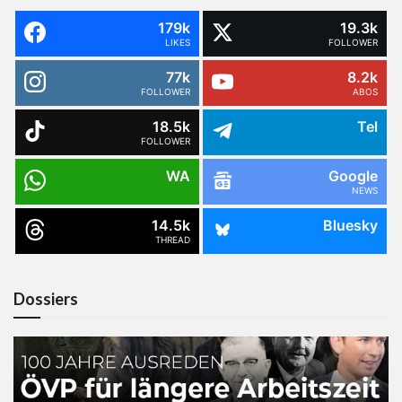
179k
19.3k
LIKES
FOLLOWER
77k
8.2k
FOLLOWER
ABOS
18.5k
Tel
FOLLOWER
WA
Google
NEWS
14.5k
Bluesky
THREAD
Dossiers