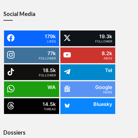
Social Media
179k
19.3k
LIKES
FOLLOWER
77k
8.2k
FOLLOWER
ABOS
18.5k
Tel
FOLLOWER
WA
Google
NEWS
14.5k
Bluesky
THREAD
Dossiers