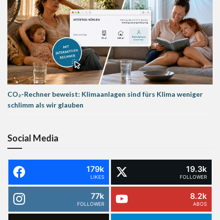
CO₂-Rechner beweist: Klimaanlagen sind fürs Klima weniger
schlimm als wir glauben
Social Media
179k
19.3k
LIKES
FOLLOWER
77k
8.2k
FOLLOWER
ABOS