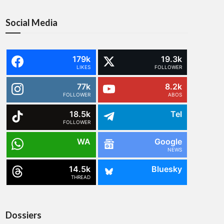
Social Media
179k
19.3k
LIKES
FOLLOWER
77k
8.2k
FOLLOWER
ABOS
18.5k
Tel
FOLLOWER
WA
Google
NEWS
14.5k
Bluesky
THREAD
Dossiers