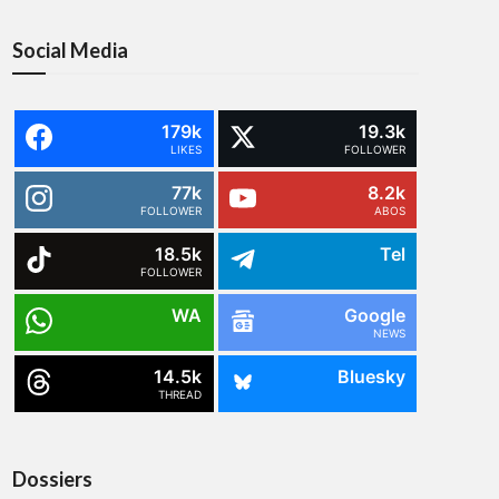
Social Media
179k
19.3k
LIKES
FOLLOWER
77k
8.2k
FOLLOWER
ABOS
18.5k
Tel
FOLLOWER
WA
Google
NEWS
14.5k
Bluesky
THREAD
Dossiers