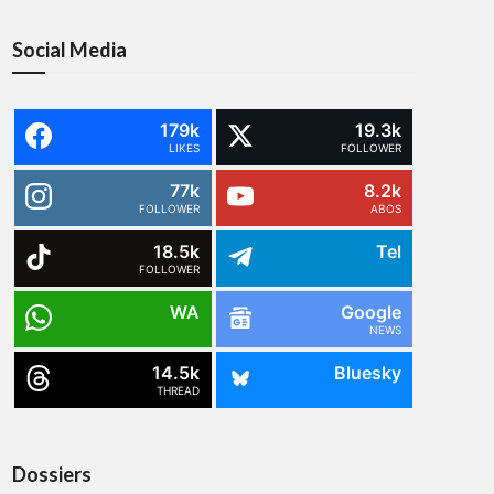
Social Media
179k
19.3k
LIKES
FOLLOWER
77k
8.2k
FOLLOWER
ABOS
18.5k
Tel
FOLLOWER
WA
Google
NEWS
14.5k
Bluesky
THREAD
Dossiers