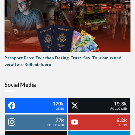
Passport Bros: Zwischen Dating-Frust, Sex-Tourismus und
veraltete Rollenbildern
Social Media
179k
19.3k
LIKES
FOLLOWER
77k
8.2k
FOLLOWER
ABOS