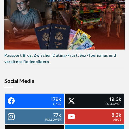
Passport Bros: Zwischen Dating-Frust, Sex-Tourismus und
veraltete Rollenbildern
Social Media
179k
19.3k
LIKES
FOLLOWER
77k
8.2k
FOLLOWER
ABOS