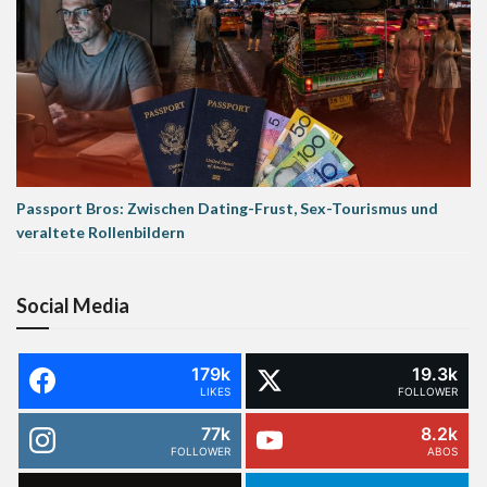
Passport Bros: Zwischen Dating-Frust, Sex-Tourismus und
veraltete Rollenbildern
Social Media
179k
19.3k
LIKES
FOLLOWER
77k
8.2k
FOLLOWER
ABOS