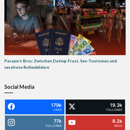
Passport Bros: Zwischen Dating-Frust, Sex-Tourismus und
veraltete Rollenbildern
Social Media
179k
19.3k
LIKES
FOLLOWER
77k
8.2k
FOLLOWER
ABOS