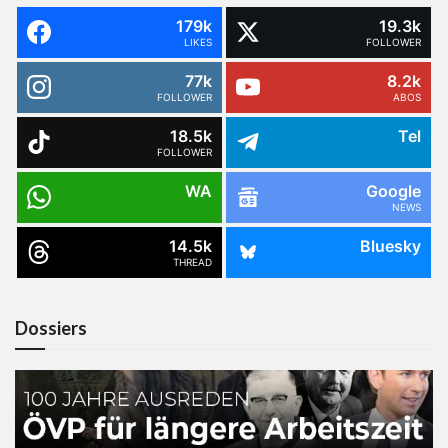
179k
19.3k
LIKES
FOLLOWER
77k
8.2k
FOLLOWER
ABOS
18.5k
Tel
FOLLOWER
WA
Google
NEWS
14.5k
Bluesky
THREAD
Dossiers