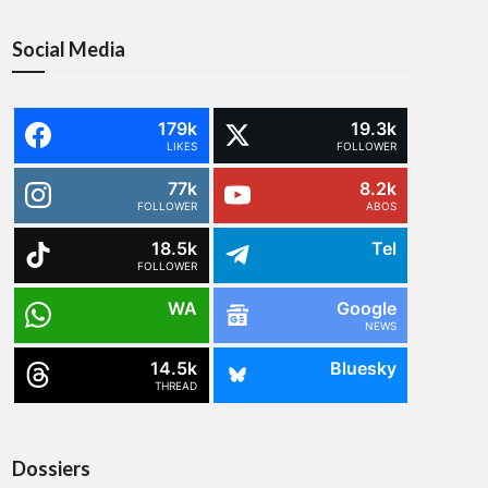
Social Media
179k
19.3k
LIKES
FOLLOWER
77k
8.2k
FOLLOWER
ABOS
18.5k
Tel
FOLLOWER
WA
Google
NEWS
14.5k
Bluesky
THREAD
Dossiers