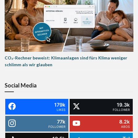
CO₂-Rechner beweist: Klimaanlagen sind fürs Klima weniger
schlimm als wir glauben
Social Media
179k
19.3k
LIKES
FOLLOWER
77k
8.2k
FOLLOWER
ABOS