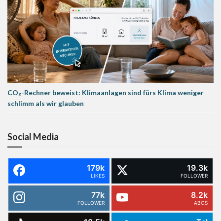
CO₂-Rechner beweist: Klimaanlagen sind fürs Klima weniger
schlimm als wir glauben
Social Media
179k
19.3k
LIKES
FOLLOWER
77k
8.2k
FOLLOWER
ABOS