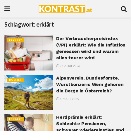
Schlagwort:
erklärt
Der Verbraucherpreisindex
ERKLÄRT
(VPI) erklärt: Wie die Inflation
gemessen wird und warum
alles teurer wird
27. APRIL 2026
Alpenverein, Bundesforste,
DOSSIER
Wurstkonzern: Wem gehören
die Berge in Österreich?
4. MÄRZ 2025
Herdprämie erklärt:
ERKLÄRT
Schlechte Pensionen,
schwerer Wiedereinstieg und