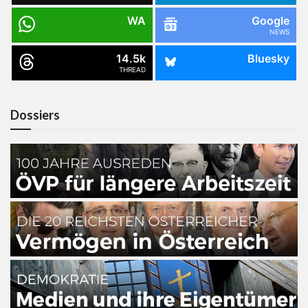
WA
Google
NEWS
14.5k
Bluesky
THREAD
Dossiers