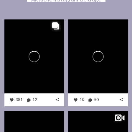
381
12
1K
50