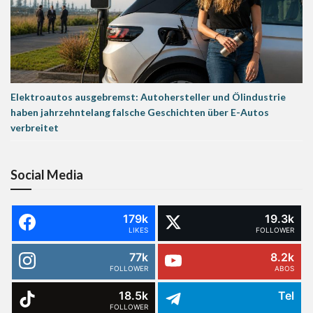
Elektroautos ausgebremst: Autohersteller und Ölindustrie
haben jahrzehntelang falsche Geschichten über E-Autos
verbreitet
Social Media
179k
19.3k
LIKES
FOLLOWER
77k
8.2k
FOLLOWER
ABOS
18.5k
Tel
FOLLOWER