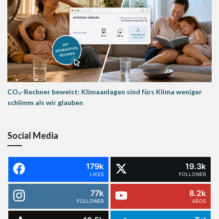
CO₂-Rechner beweist: Klimaanlagen sind fürs Klima weniger
schlimm als wir glauben
Social Media
179k
19.3k
LIKES
FOLLOWER
77k
8.2k
FOLLOWER
ABOS