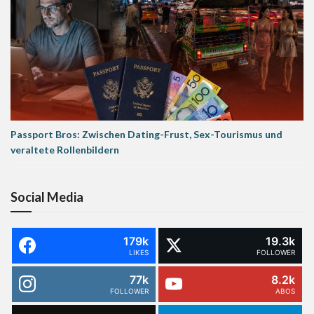
Passport Bros: Zwischen Dating-Frust, Sex-Tourismus und
veraltete Rollenbildern
Social Media
179k
19.3k
LIKES
FOLLOWER
77k
8.2k
FOLLOWER
ABOS