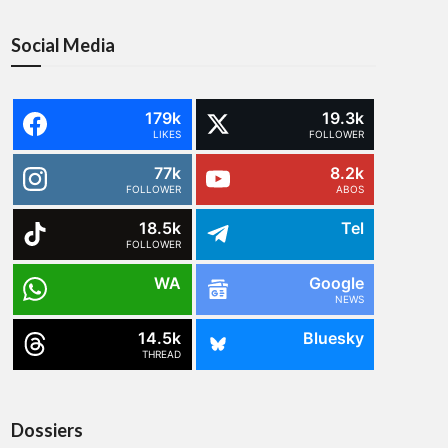
Social Media
179k
19.3k
LIKES
FOLLOWER
77k
8.2k
FOLLOWER
ABOS
18.5k
Tel
FOLLOWER
WA
Google
NEWS
14.5k
Bluesky
THREAD
Dossiers