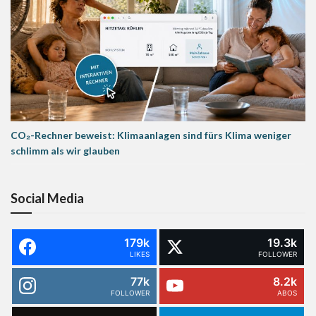
CO₂-Rechner beweist: Klimaanlagen sind fürs Klima weniger
schlimm als wir glauben
Social Media
179k
19.3k
LIKES
FOLLOWER
77k
8.2k
FOLLOWER
ABOS