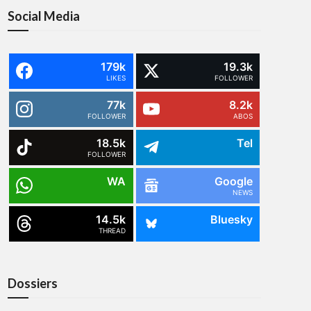
Social Media
179k
19.3k
LIKES
FOLLOWER
77k
8.2k
FOLLOWER
ABOS
18.5k
Tel
FOLLOWER
WA
Google
NEWS
14.5k
Bluesky
THREAD
Dossiers