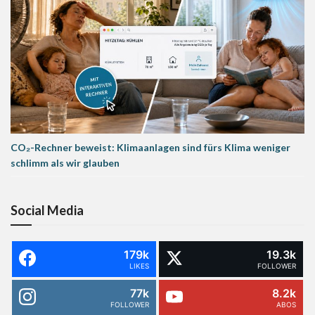
CO₂-Rechner beweist: Klimaanlagen sind fürs Klima weniger
schlimm als wir glauben
Social Media
179k
19.3k
LIKES
FOLLOWER
77k
8.2k
FOLLOWER
ABOS