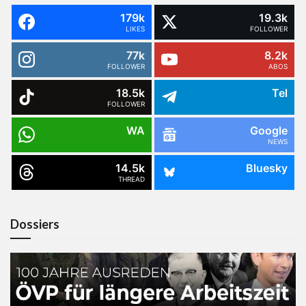
179k
19.3k
LIKES
FOLLOWER
77k
8.2k
FOLLOWER
ABOS
18.5k
Tel
FOLLOWER
WA
Google
NEWS
14.5k
Bluesky
THREAD
Dossiers