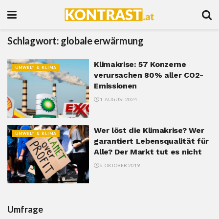
Schlagwort:
globale erwärmung
Klimakrise: 57 Konzerne
UMWELT & KLIMA
verursachen 80% aller CO2-
Emissionen
1. AUGUST 2024
Wer löst die Klimakrise? Wer
UMWELT & KLIMA
garantiert Lebensqualität für
Alle? Der Markt tut es nicht
6. OKTOBER 2019
Umfrage