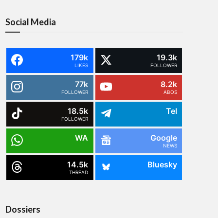
Social Media
179k
19.3k
LIKES
FOLLOWER
77k
8.2k
FOLLOWER
ABOS
18.5k
Tel
FOLLOWER
WA
Google
NEWS
14.5k
Bluesky
THREAD
Dossiers