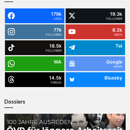
179k
19.3k
LIKES
FOLLOWER
77k
8.2k
FOLLOWER
ABOS
18.5k
Tel
FOLLOWER
WA
Google
NEWS
14.5k
Bluesky
THREAD
Dossiers