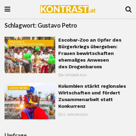
Schlagwort:
Gustavo Petro
Escobar-Zoo an Opfer des
FRAUEN &
GLEICHBERECHTIGUNG
Bürgerkriegs übergeben:
Frauen bewirtschaften
ehemaliges Anwesen
des Drogenbarons
8. OKTOBER 2025
Kolumbien stärkt regionales
GOOD NEWS
Wirtschaften und fördert
Zusammenarbeit statt
Konkurrenz
11. JANUAR 2024
Umfrage