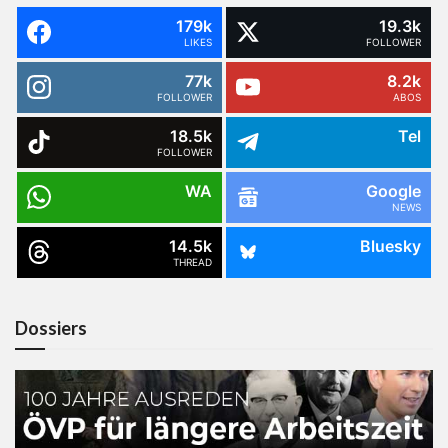
179k
19.3k
LIKES
FOLLOWER
77k
8.2k
FOLLOWER
ABOS
18.5k
Tel
FOLLOWER
WA
Google
NEWS
14.5k
Bluesky
THREAD
Dossiers