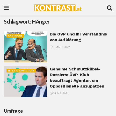
Schlagwort:
HAnger
Die ÖVP und ihr Verständnis
CARTOONS
von Aufklärung
8. MÄRZ 2022
Geheime Schmutzkübel-
IBIZA-U-AUSSCHUSS
Dossiers: ÖVP-Klub
beauftragt Agentur, um
Oppositionelle anzupatzen
14. MAI 2021
Umfrage