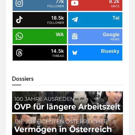
77k
8.2k
FOLLOWER
ABOS
18.5k
Tel
FOLLOWER
WA
Google
NEWS
14.5k
Bluesky
THREAD
Dossiers