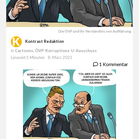
Die ÖVP und ihr Verständnis von Aufklärung
Kontrast Redaktion
in
Cartoons
,
ÖVP-Korruptions-U-Ausschuss
Lesezeit:1 Minuten
8. März 2022
1 Kommentar