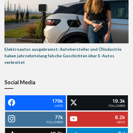
Elektroautos ausgebremst: Autohersteller und Ölindustrie
haben jahrzehntelang falsche Geschichten über E-Autos
verbreitet
Social Media
179k
19.3k
LIKES
FOLLOWER
77k
8.2k
FOLLOWER
ABOS