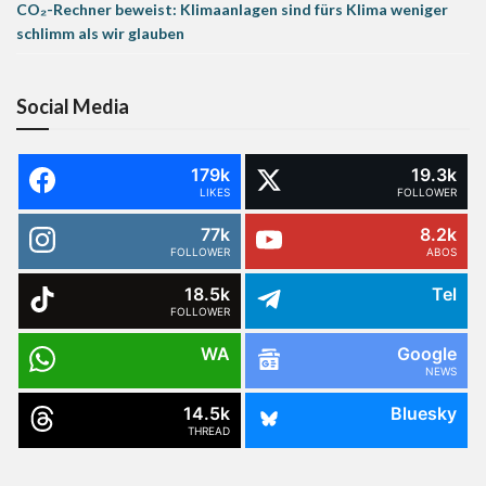
CO₂-Rechner beweist: Klimaanlagen sind fürs Klima weniger
schlimm als wir glauben
Social Media
179k
19.3k
LIKES
FOLLOWER
77k
8.2k
FOLLOWER
ABOS
18.5k
Tel
FOLLOWER
WA
Google
NEWS
14.5k
Bluesky
THREAD