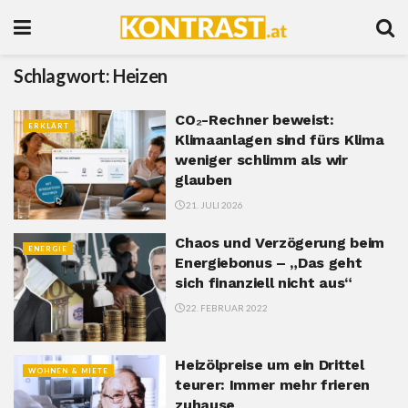
Schlagwort:
Heizen
CO₂-Rechner beweist:
ERKLÄRT
Klimaanlagen sind fürs Klima
weniger schlimm als wir
glauben
21. JULI 2026
Chaos und Verzögerung beim
ENERGIE
Energiebonus – „Das geht
sich finanziell nicht aus“
22. FEBRUAR 2022
Heizölpreise um ein Drittel
WOHNEN & MIETE
teurer: Immer mehr frieren
zuhause