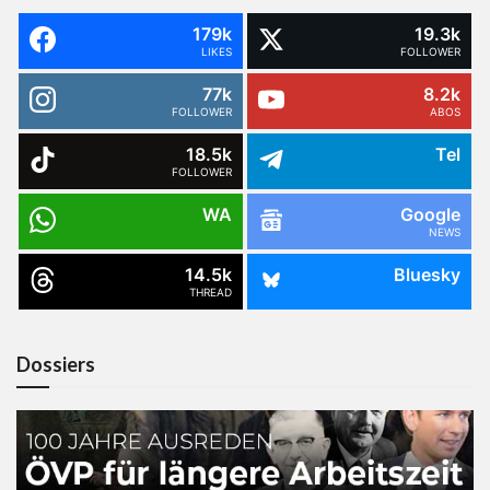
179k
19.3k
LIKES
FOLLOWER
77k
8.2k
FOLLOWER
ABOS
18.5k
Tel
FOLLOWER
WA
Google
NEWS
14.5k
Bluesky
THREAD
Dossiers