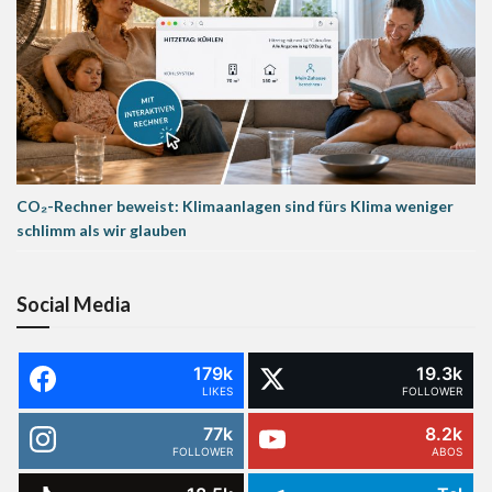
CO₂-Rechner beweist: Klimaanlagen sind fürs Klima weniger
schlimm als wir glauben
Social Media
179k
19.3k
LIKES
FOLLOWER
77k
8.2k
FOLLOWER
ABOS