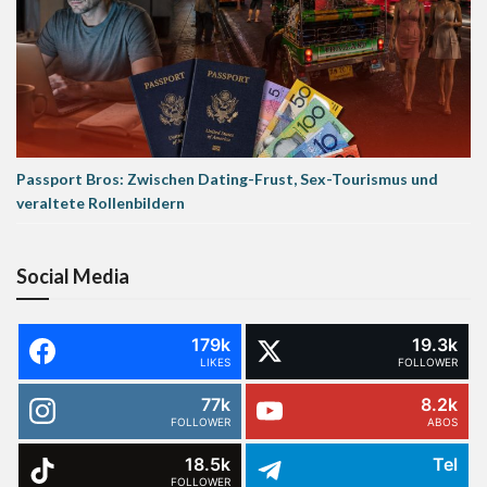
Passport Bros: Zwischen Dating-Frust, Sex-Tourismus und
veraltete Rollenbildern
Social Media
179k
19.3k
LIKES
FOLLOWER
77k
8.2k
FOLLOWER
ABOS
18.5k
Tel
FOLLOWER