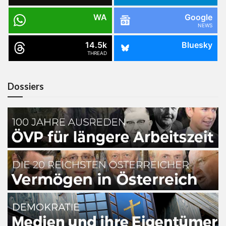
WA
Google
NEWS
14.5k
Bluesky
THREAD
Dossiers