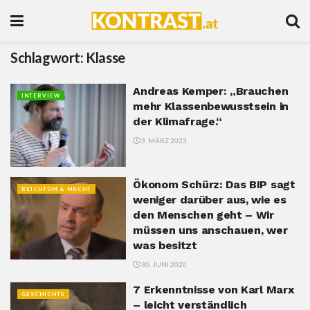
Schlagwort:
Klasse
Andreas Kemper: „Brauchen
INTERVIEW
mehr Klassenbewusstsein in
der Klimafrage.“
3. MÄRZ 2023
Ökonom Schürz: Das BIP sagt
REICHTUM & MACHT
weniger darüber aus, wie es
den Menschen geht – Wir
müssen uns anschauen, wer
was besitzt
30. JUNI 2020
7 Erkenntnisse von Karl Marx
GESCHICHTE
– leicht verständlich