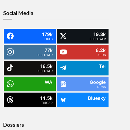
Social Media
179k
19.3k
LIKES
FOLLOWER
77k
8.2k
FOLLOWER
ABOS
18.5k
Tel
FOLLOWER
WA
Google
NEWS
14.5k
Bluesky
THREAD
Dossiers