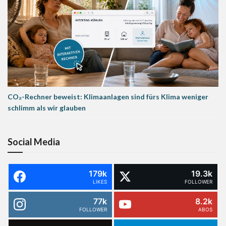
CO₂-Rechner beweist: Klimaanlagen sind fürs Klima weniger
schlimm als wir glauben
Social Media
179k
19.3k
LIKES
FOLLOWER
77k
8.2k
FOLLOWER
ABOS