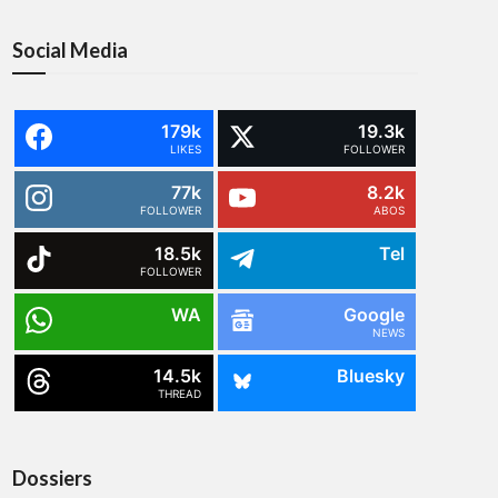
Social Media
179k
19.3k
LIKES
FOLLOWER
77k
8.2k
FOLLOWER
ABOS
18.5k
Tel
FOLLOWER
WA
Google
NEWS
14.5k
Bluesky
THREAD
Dossiers