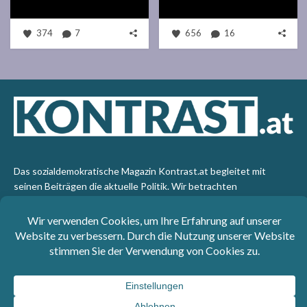
374
7
656
16
Das sozialdemokratische Magazin Kontrast.at begleitet mit
seinen Beiträgen die aktuelle Politik. Wir betrachten
Gesellschaft, Staat und Wirtschaft von einem progressiven,
emanzipatorischen Standpunkt aus. Kontrast wirft den Blick der
sozialen Gerechtigkeit auf die Welt.
Impressum
: SPÖ-Klub - 1017 Wien - Telefon: +43 1 40110-
3393 - e-mail: redaktion@kontrast.at -
Datenschutzerklärung