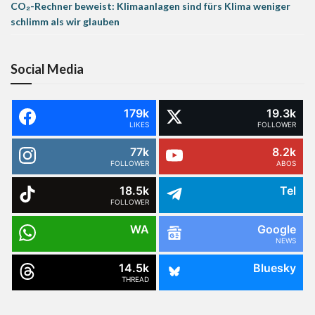
CO₂-Rechner beweist: Klimaanlagen sind fürs Klima weniger
schlimm als wir glauben
Social Media
179k
19.3k
LIKES
FOLLOWER
77k
8.2k
FOLLOWER
ABOS
18.5k
Tel
FOLLOWER
WA
Google
NEWS
14.5k
Bluesky
THREAD