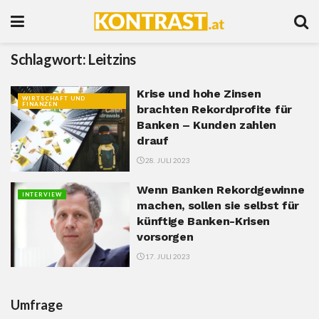
Schlagwort:
Leitzins
Krise und hohe Zinsen
WIRTSCHAFT UND
FINANZEN
brachten Rekordprofite für
Banken – Kunden zahlen
drauf
28. JULI 2023
Wenn Banken Rekordgewinne
INTERVIEW
machen, sollen sie selbst für
künftige Banken-Krisen
vorsorgen
17. JULI 2023
Umfrage