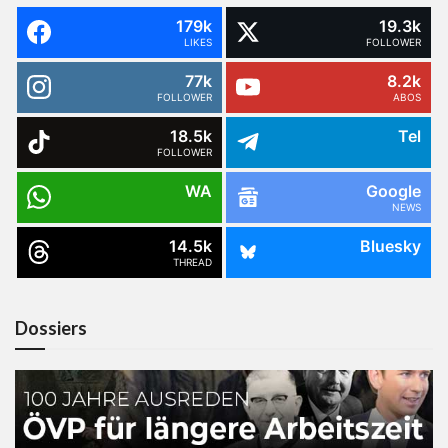
179k
19.3k
LIKES
FOLLOWER
77k
8.2k
FOLLOWER
ABOS
18.5k
Tel
FOLLOWER
WA
Google
NEWS
14.5k
Bluesky
THREAD
Dossiers