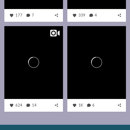
177
7
339
4
624
14
1K
6