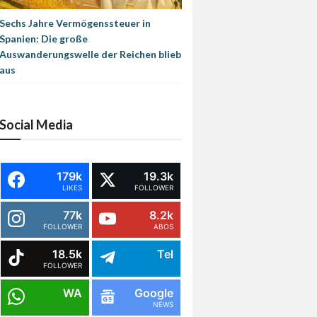
Sechs Jahre Vermögenssteuer in
Spanien: Die große
Auswanderungswelle der Reichen blieb
aus
Social Media
179k
19.3k
LIKES
FOLLOWER
77k
8.2k
FOLLOWER
ABOS
18.5k
Tel
FOLLOWER
WA
Google
NEWS