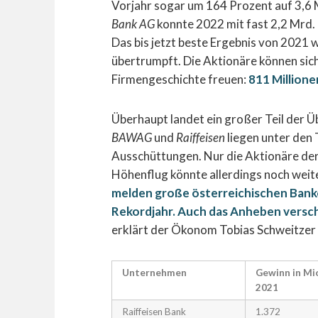
Vorjahr sogar um 164 Prozent auf 3,6 M
Bank AG
konnte 2022 mit fast 2,2 Mrd.
Das bis jetzt beste Ergebnis von 2021
übertrumpft. Die Aktionäre können sich
Firmengeschichte freuen:
811 Millione
Überhaupt landet ein großer Teil der 
BAWAG
und
Raiffeisen
liegen unter den
Ausschüttungen. Nur die Aktionäre d
Höhenflug könnte allerdings noch weit
melden große österreichischen Bank
Rekordjahr. Auch das Anheben verschi
erklärt der Ökonom Tobias Schweitzer
Unternehmen
Gewinn in Mi
2021
Raiffeisen Bank
1.372