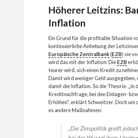
Höherer Leitzins: Ba
Inflation
Ein Grund für die profitable Situation v
kontinuierliche Anhebung der Leitzinsen
Europäische Zentralbank
(
EZB
) sie 
wird das mit der Inflation: Die
EZB
erhö
teurer wird, sich einen Kredit zu nehme
Damit wird weniger Geld ausgegeben, d
damit die Inflation. So die Theorie. „In 
Kreditnachfrage, bei den Einlagen- bzw
Erhöhen“, erklärt Schweitzer. Doch um 
es andere Maßnahmen:
„Die Zinspolitik greift jedo
bei der Wurzel ihres Ursp