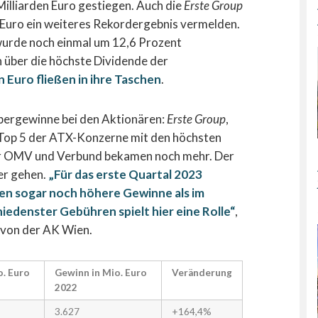
illiarden Euro gestiegen. Auch die
Erste Group
 Euro ein weiteres Rekordergebnis vermelden.
 wurde noch einmal um 12,6 Prozent
 über die höchste Dividende der
n Euro fließen in ihre Taschen
.
Übergewinne bei den Aktionären:
Erste Group
,
 Top 5 der ATX-Konzerne mit den höchsten
er OMV und Verbund bekamen noch mehr. Der
er gehen.
„Für das erste Quartal 2023
en sogar noch höhere Gewinne als im
edenster Gebühren spielt hier eine Rolle“
,
 von der AK Wien.
o. Euro
Gewinn in Mio. Euro
Veränderung
2022
3.627
+164,4%