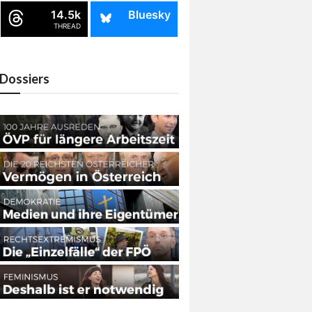
14.5k
Bluesky
THREAD
Dossiers