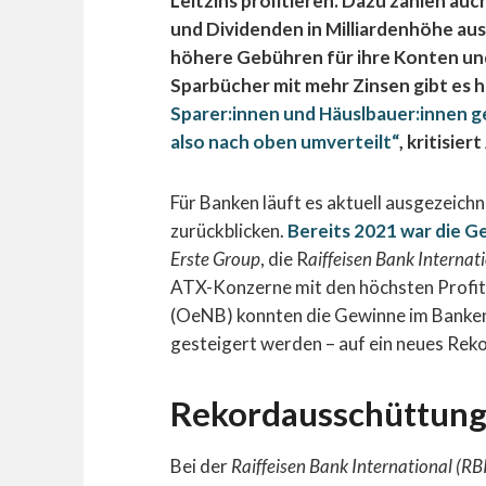
Leitzins profitieren. Dazu zählen au
und Dividenden in Milliardenhöhe au
höhere Gebühren für ihre Konten und
Sparbücher mit mehr Zinsen gibt es 
Sparer:innen und Häuslbauer:innen 
also nach oben umverteilt“
, kritisie
Für Banken läuft es aktuell ausgezeichn
zurückblicken.
Bereits 2021 war die G
Erste Group
, die R
aiffeisen Bank Internat
ATX-Konzerne mit den höchsten Profit
(OeNB) konnten die Gewinne im Banke
gesteigert werden – auf ein neues Reko
Rekordausschüttunge
Bei der
Raiffeisen Bank International (RB