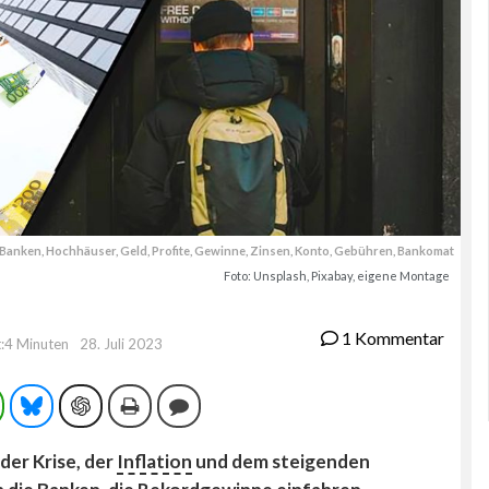
Banken, Hochhäuser, Geld, Profite, Gewinne, Zinsen, Konto, Gebühren, Bankomat
Foto: Unsplash, Pixabay, eigene Montage
1 Kommentar
t:4 Minuten
28. Juli 2023
ram
WhatsApp
Bluesky
ChatGPT
Drucken
Kommentieren
 der Krise, der
Inflation
und dem steigenden