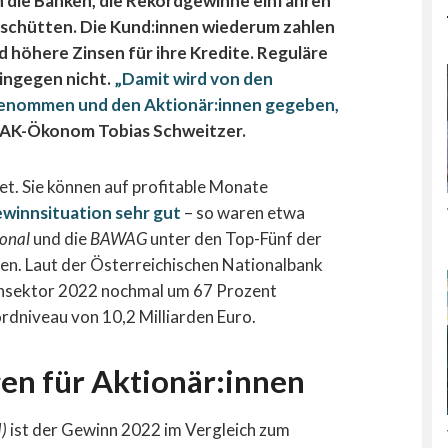
ch die Banken, die Rekordgewinne einfahren
sschütten. Die Kund:innen wiederum zahlen
 höhere Zinsen für ihre Kredite. Reguläre
hingegen nicht.
„Damit wird von den
genommen und den Aktionär:innen gegeben,
rt AK-Ökonom Tobias Schweitzer.
et. Sie können auf profitable Monate
ewinnsituation sehr gut
– so waren etwa
ional
und die
BAWAG
unter den Top-Fünf der
en. Laut der Österreichischen Nationalbank
nsektor 2022 nochmal um 67 Prozent
rdniveau von 10,2 Milliarden Euro.
n für Aktionär:innen
I)
ist der Gewinn 2022 im Vergleich zum