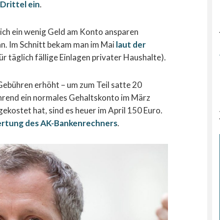
Drittel ein
.
sich ein wenig Geld am Konto ansparen
an. Im Schnitt bekam man im Mai
laut der
r täglich fällige Einlagen privater Haushalte).
Gebühren erhöht – um zum Teil satte 20
hrend ein normales Gehaltskonto im März
gekostet hat, sind es heuer im April 150 Euro.
ertung des AK-Bankenrechners
.