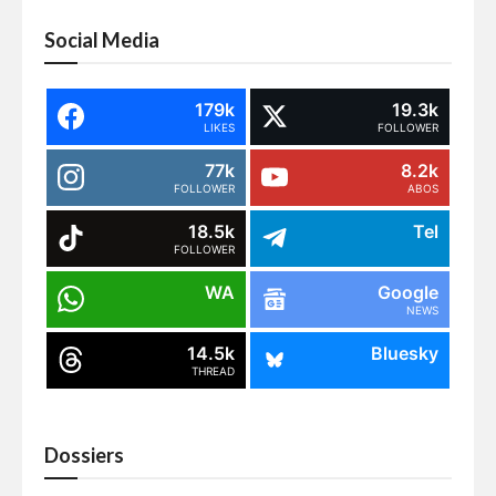
Social Media
179k
19.3k
LIKES
FOLLOWER
77k
8.2k
FOLLOWER
ABOS
18.5k
Tel
FOLLOWER
WA
Google
NEWS
14.5k
Bluesky
THREAD
Dossiers