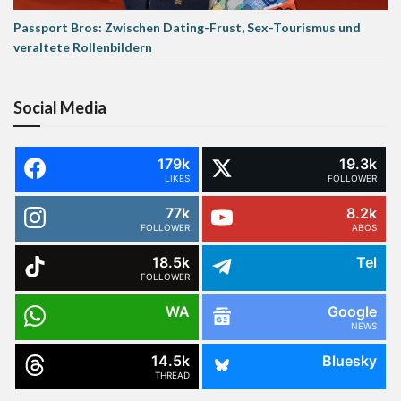
Passport Bros: Zwischen Dating-Frust, Sex-Tourismus und
veraltete Rollenbildern
Social Media
179k
19.3k
LIKES
FOLLOWER
77k
8.2k
FOLLOWER
ABOS
18.5k
Tel
FOLLOWER
WA
Google
NEWS
14.5k
Bluesky
THREAD