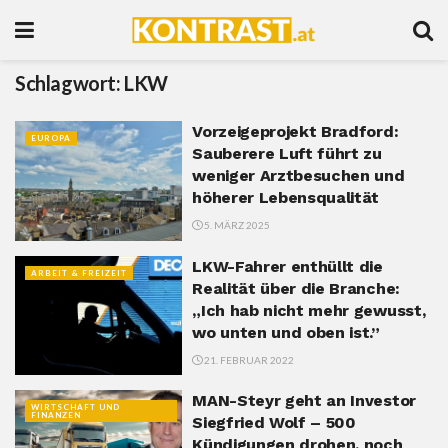
Schlagwort:
LKW
Vorzeigeprojekt Bradford:
EUROPA
Sauberere Luft führt zu
weniger Arztbesuchen und
höherer Lebensqualität
5. MÄRZ 2025
LKW-Fahrer enthüllt die
ARBEIT & FREIZEIT
Realität über die Branche:
„Ich hab nicht mehr gewusst,
wo unten und oben ist.”
21. FEBRUAR 2022
MAN-Steyr geht an Investor
WIRTSCHAFT UND
FINANZEN
Siegfried Wolf – 500
Kündigungen drohen, noch