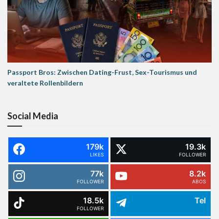
Passport Bros: Zwischen Dating-Frust, Sex-Tourismus und
veraltete Rollenbildern
Social Media
179k
19.3k
LIKES
FOLLOWER
77k
8.2k
FOLLOWER
ABOS
18.5k
Tel
FOLLOWER