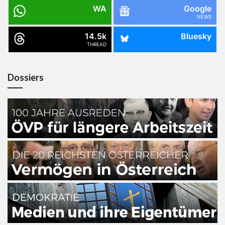
WA
Google
NEWS
14.5k
Bluesky
THREAD
Dossiers