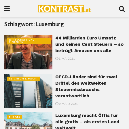
Schlagwort:
Luxemburg
44 Milliarden Euro Umsatz
WIRTSCHAFT UND
FINANZEN
und keinen Cent Steuern – so
betrügt Amazon uns alle
5. MAI 2021
OECD-Länder sind für zwei
REICHTUM & MACHT
Drittel des weltweiten
Steuermissbrauchs
verantwortlich
9. MÄRZ 2021
Luxemburg macht Öffis für
EUROPA
alle gratis – als erstes Land
weltweit