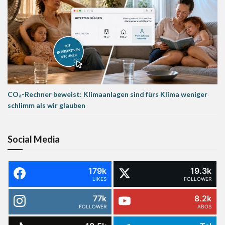
CO₂-Rechner beweist: Klimaanlagen sind fürs Klima weniger
schlimm als wir glauben
Social Media
179k
19.3k
LIKES
FOLLOWER
77k
8.2k
FOLLOWER
ABOS