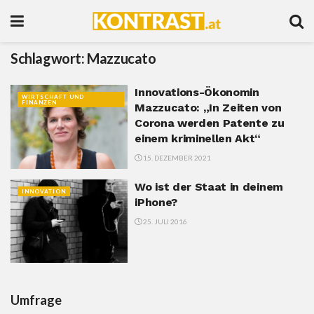
Schlagwort:
Mazzucato
Innovations-Ökonomin
WIRTSCHAFT UND
FINANZEN
Mazzucato: „In Zeiten von
Corona werden Patente zu
einem kriminellen Akt“
15. DEZEMBER 2021
Wo ist der Staat in deinem
INNOVATION
iPhone?
25. JULI 2016
Umfrage