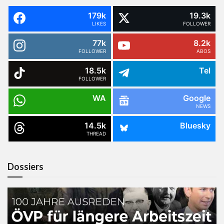
179k
19.3k
LIKES
FOLLOWER
77k
8.2k
FOLLOWER
ABOS
18.5k
Tel
FOLLOWER
WA
Google
NEWS
14.5k
Bluesky
THREAD
Dossiers