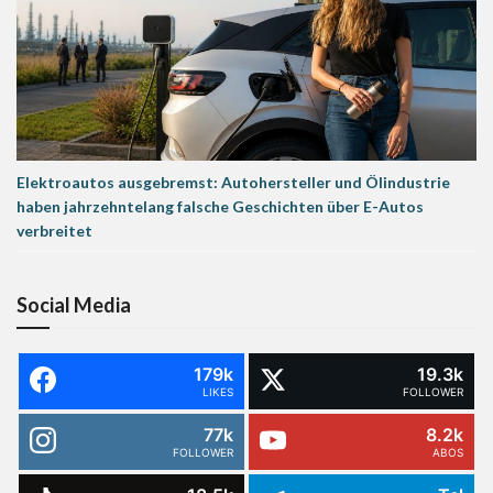
Elektroautos ausgebremst: Autohersteller und Ölindustrie
haben jahrzehntelang falsche Geschichten über E-Autos
verbreitet
Social Media
179k
19.3k
LIKES
FOLLOWER
77k
8.2k
FOLLOWER
ABOS