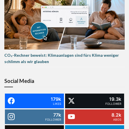
CO₂-Rechner beweist: Klimaanlagen sind fürs Klima weniger
schlimm als wir glauben
Social Media
179k
19.3k
LIKES
FOLLOWER
77k
8.2k
FOLLOWER
ABOS