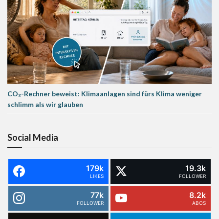
CO₂-Rechner beweist: Klimaanlagen sind fürs Klima weniger
schlimm als wir glauben
Social Media
179k
19.3k
LIKES
FOLLOWER
77k
8.2k
FOLLOWER
ABOS