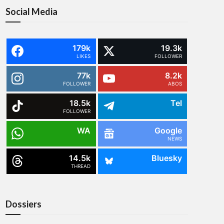
Social Media
179k
19.3k
LIKES
FOLLOWER
77k
8.2k
FOLLOWER
ABOS
18.5k
Tel
FOLLOWER
WA
Google
NEWS
14.5k
Bluesky
THREAD
Dossiers