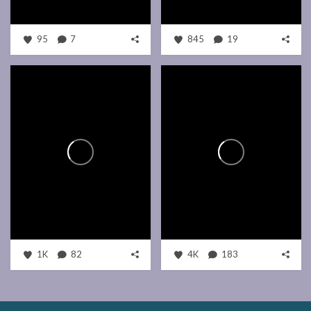
95
7
845
19
1K
82
4K
183