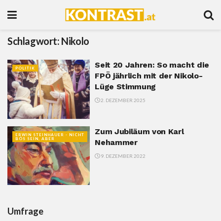
Schlagwort:
Nikolo
Seit 20 Jahren: So macht die
POLITIK
FPÖ jährlich mit der Nikolo-
Lüge Stimmung
2. DEZEMBER 2025
Zum Jubiläum von Karl
ERWIN STEINHAUER - NICHT
BÖS SEIN, ABER
Nehammer
9. DEZEMBER 2022
Umfrage