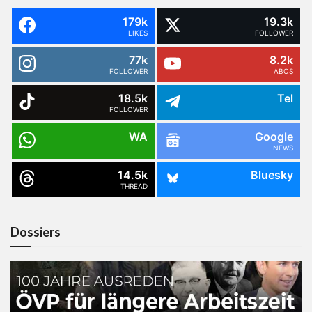
179k
19.3k
LIKES
FOLLOWER
77k
8.2k
FOLLOWER
ABOS
18.5k
Tel
FOLLOWER
WA
Google
NEWS
14.5k
Bluesky
THREAD
Dossiers