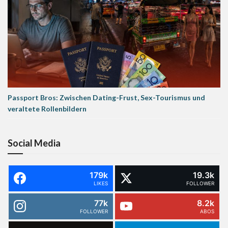
Passport Bros: Zwischen Dating-Frust, Sex-Tourismus und
veraltete Rollenbildern
Social Media
179k
19.3k
LIKES
FOLLOWER
77k
8.2k
FOLLOWER
ABOS